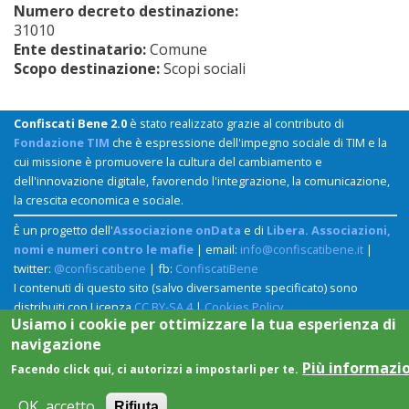
Numero decreto destinazione:
31010
Ente destinatario:
Comune
Scopo destinazione:
Scopi sociali
Confiscati Bene 2.0
è stato realizzato grazie al contributo di
Fondazione TIM
che è espressione dell'impegno sociale di TIM e la
cui missione è promuovere la cultura del cambiamento e
dell'innovazione digitale, favorendo l'integrazione, la comunicazione,
la crescita economica e sociale.
È un progetto dell'
Associazione onData
e di
Libera. Associazioni,
nomi e numeri contro le mafie
| email:
info@confiscatibene.it
|
twitter:
@confiscatibene
| fb:
ConfiscatiBene
I contenuti di questo sito (salvo diversamente specificato) sono
distribuiti con Licenza
CC BY-SA 4
|
Cookies Policy
Usiamo i cookie per ottimizzare la tua esperienza di
navigazione
Più informazi
Facendo click qui, ci autorizzi a impostarli per te.
OK, accetto
Rifiuta