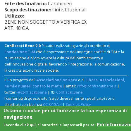
Ente destinatario:
Carabinieri
Scopo destinazione:
Fini istituzionali
Utilizzo:
BENE NON SOGGETTO A VERIFICA EX
ART. 48 C.A.
Confiscati Bene 2.0
è stato realizzato grazie al contributo di
Fondazione TIM
che è espressione dell'impegno sociale di TIM e la
cui missione è promuovere la cultura del cambiamento e
dell'innovazione digitale, favorendo l'integrazione, la comunicazione,
la crescita economica e sociale.
È un progetto dell'
Associazione onData
e di
Libera. Associazioni,
nomi e numeri contro le mafie
| email:
info@confiscatibene.it
|
twitter:
@confiscatibene
| fb:
ConfiscatiBene
I contenuti di questo sito (salvo diversamente specificato) sono
distribuiti con Licenza
CC BY-SA 4
|
Cookies Policy
Usiamo i cookie per ottimizzare la tua esperienza di
navigazione
Più informazi
Facendo click qui, ci autorizzi a impostarli per te.