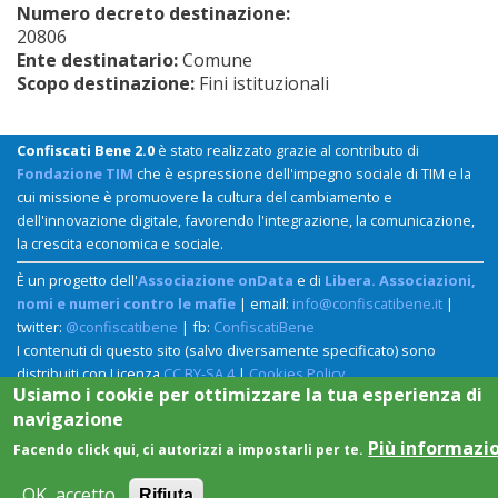
Numero decreto destinazione:
20806
Ente destinatario:
Comune
Scopo destinazione:
Fini istituzionali
Confiscati Bene 2.0
è stato realizzato grazie al contributo di
Fondazione TIM
che è espressione dell'impegno sociale di TIM e la
cui missione è promuovere la cultura del cambiamento e
dell'innovazione digitale, favorendo l'integrazione, la comunicazione,
la crescita economica e sociale.
È un progetto dell'
Associazione onData
e di
Libera. Associazioni,
nomi e numeri contro le mafie
| email:
info@confiscatibene.it
|
twitter:
@confiscatibene
| fb:
ConfiscatiBene
I contenuti di questo sito (salvo diversamente specificato) sono
distribuiti con Licenza
CC BY-SA 4
|
Cookies Policy
Usiamo i cookie per ottimizzare la tua esperienza di
navigazione
Più informazi
Facendo click qui, ci autorizzi a impostarli per te.
OK, accetto
Rifiuta