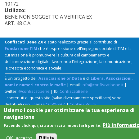
10172
Utilizzo:
BENE NON SOGGETTO A VERIFICA EX
ART. 48 C.A.
Confiscati Bene 2.0
è stato realizzato grazie al contributo di
Fondazione TIM
che è espressione dell'impegno sociale di TIM e la
cui missione è promuovere la cultura del cambiamento e
dell'innovazione digitale, favorendo l'integrazione, la comunicazione,
la crescita economica e sociale.
È un progetto dell'
Associazione onData
e di
Libera. Associazioni,
nomi e numeri contro le mafie
| email:
info@confiscatibene.it
|
twitter:
@confiscatibene
| fb:
ConfiscatiBene
I contenuti di questo sito (salvo diversamente specificato) sono
distribuiti con Licenza
CC BY-SA 4
|
Cookies Policy
Usiamo i cookie per ottimizzare la tua esperienza di
navigazione
Più informazi
Facendo click qui, ci autorizzi a impostarli per te.
OK, accetto
Rifiuta