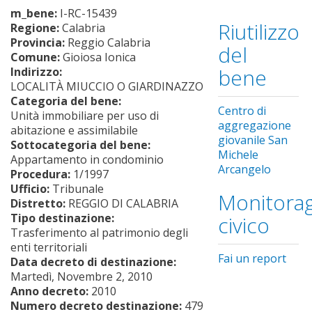
m_bene:
I-RC-15439
Riutilizzo
Regione:
Calabria
Provincia:
Reggio Calabria
del
Comune:
Gioiosa Ionica
bene
Indirizzo:
LOCALITÀ MIUCCIO O GIARDINAZZO
Categoria del bene:
Centro di
Unità immobiliare per uso di
aggregazione
abitazione e assimilabile
giovanile San
Sottocategoria del bene:
Michele
Appartamento in condominio
Arcangelo
Procedura:
1/1997
Ufficio:
Tribunale
Monitorag
Distretto:
REGGIO DI CALABRIA
Tipo destinazione:
civico
Trasferimento al patrimonio degli
enti territoriali
Fai un report
Data decreto di destinazione:
Martedì, Novembre 2, 2010
Anno decreto:
2010
Numero decreto destinazione:
479