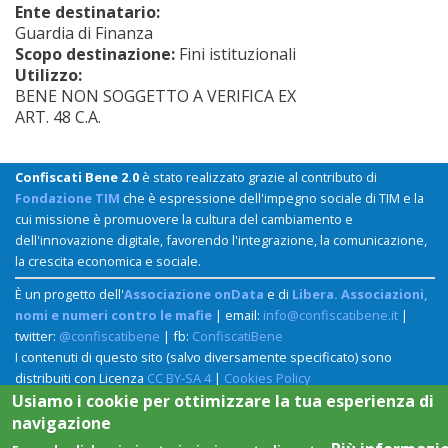
Ente destinatario:
Guardia di Finanza
Scopo destinazione:
Fini istituzionali
Utilizzo:
BENE NON SOGGETTO A VERIFICA EX
ART. 48 C.A.
Confiscati Bene 2.0
è stato realizzato grazie al contributo di
Fondazione TIM
che è espressione dell'impegno sociale di TIM e la
cui missione è promuovere la cultura del cambiamento e
dell'innovazione digitale, favorendo l'integrazione, la comunicazione,
la crescita economica e sociale.
È un progetto dell'
Associazione onData
e di
Libera. Associazioni,
nomi e numeri contro le mafie
| email:
info@confiscatibene.it
|
twitter:
@confiscatibene
| fb:
ConfiscatiBene
I contenuti di questo sito (salvo diversamente specificato) sono
distribuiti con Licenza
CC BY-SA 4
|
Cookies Policy
Usiamo i cookie per ottimizzare la tua esperienza di
navigazione