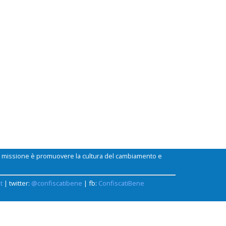
ui missione è promuovere la cultura del cambiamento e
t
| twitter:
@confiscatibene
| fb:
ConfiscatiBene