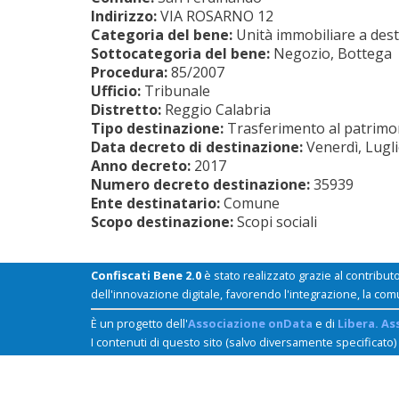
Indirizzo:
VIA ROSARNO 12
Categoria del bene:
Unità immobiliare a dest
Sottocategoria del bene:
Negozio, Bottega
Procedura:
85/2007
Ufficio:
Tribunale
Distretto:
Reggio Calabria
Tipo destinazione:
Trasferimento al patrimoni
Data decreto di destinazione:
Venerdì, Lugl
Anno decreto:
2017
Numero decreto destinazione:
35939
Ente destinatario:
Comune
Scopo destinazione:
Scopi sociali
Confiscati Bene 2.0
è stato realizzato grazie al contribut
dell'innovazione digitale, favorendo l'integrazione, la com
È un progetto dell'
Associazione onData
e di
Libera. As
I contenuti di questo sito (salvo diversamente specificato)