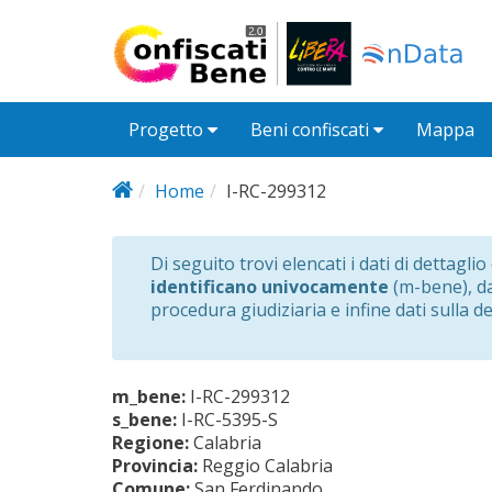
Salta al contenuto principale
Progetto
Beni confiscati
Mappa
Home
I-RC-299312
Di seguito trovi elencati i dati di dettagli
identificano univocamente
(m-bene), dat
procedura giudiziaria e infine dati sulla d
m_bene:
I-RC-299312
s_bene:
I-RC-5395-S
Regione:
Calabria
Provincia:
Reggio Calabria
Comune:
San Ferdinando