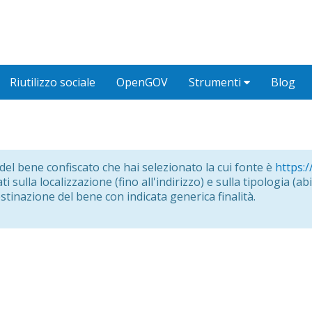
Riutilizzo sociale
OpenGOV
Strumenti
Blog
o del bene confiscato che hai selezionato la cui fonte è
https:/
i sulla localizzazione (fino all'indirizzo) e sulla tipologia (abit
estinazione del bene con indicata generica finalità.