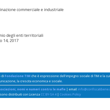
inazione commerciale e industriale
o degli enti territoriali
io 14, 2017
o di
Fondazione TIM
che è espressione dell'impegno sociale di TIM e la c
unicazione, la crescita economica e sociale.
sociazioni, nomi e numeri contro le mafie
| email:
info@confiscatibene.i
 sono distribuiti con Licenza
CC BY-SA 4
|
Cookies Policy