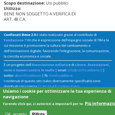
Scopo destinazione:
Usi pubblici
Utilizzo:
BENE NON SOGGETTO A VERIFICA EX
ART. 48 C.A.
Confiscati Bene 2.0
è stato realizzato grazie al contributo di
Fondazione TIM
che è espressione dell'impegno sociale di TIM e la
cui missione è promuovere la cultura del cambiamento e
dell'innovazione digitale, favorendo l'integrazione, la comunicazione,
la crescita economica e sociale.
È un progetto dell'
Associazione onData
e di
Libera. Associazioni,
nomi e numeri contro le mafie
| email:
info@confiscatibene.it
|
twitter:
@confiscatibene
| fb:
ConfiscatiBene
I contenuti di questo sito (salvo diversamente specificato) sono
distribuiti con Licenza
CC BY-SA 4
|
Cookies Policy
Usiamo i cookie per ottimizzare la tua esperienza di
navigazione
Più informazi
Facendo click qui, ci autorizzi a impostarli per te.
OK, accetto
Rifiuta