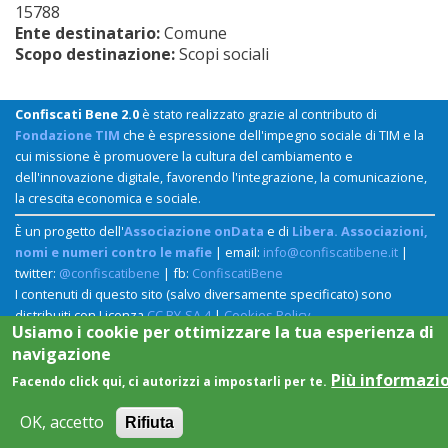
15788
Ente destinatario:
Comune
Scopo destinazione:
Scopi sociali
Confiscati Bene 2.0
è stato realizzato grazie al contributo di
Fondazione TIM
che è espressione dell'impegno sociale di TIM e la
cui missione è promuovere la cultura del cambiamento e
dell'innovazione digitale, favorendo l'integrazione, la comunicazione,
la crescita economica e sociale.
È un progetto dell'
Associazione onData
e di
Libera. Associazioni,
nomi e numeri contro le mafie
| email:
info@confiscatibene.it
|
twitter:
@confiscatibene
| fb:
ConfiscatiBene
I contenuti di questo sito (salvo diversamente specificato) sono
distribuiti con Licenza
CC BY-SA 4
|
Cookies Policy
Usiamo i cookie per ottimizzare la tua esperienza di
navigazione
Più informazi
Facendo click qui, ci autorizzi a impostarli per te.
OK, accetto
Rifiuta