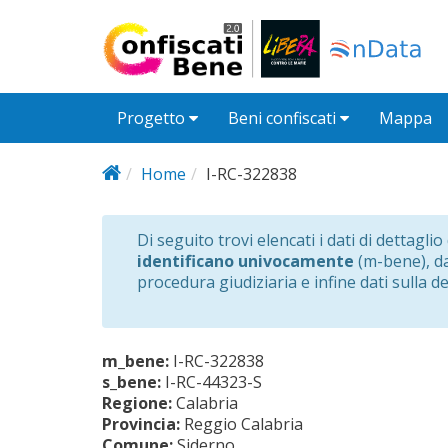
Salta al contenuto principale
Progetto
Beni confiscati
Mappa
Home
I-RC-322838
Di seguito trovi elencati i dati di dettagli
identificano univocamente
(m-bene), dat
procedura giudiziaria e infine dati sulla d
m_bene:
I-RC-322838
s_bene:
I-RC-44323-S
Regione:
Calabria
Provincia:
Reggio Calabria
Comune:
Siderno