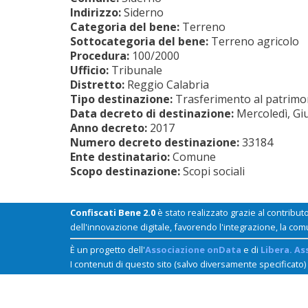
Indirizzo:
Siderno
Categoria del bene:
Terreno
Sottocategoria del bene:
Terreno agricolo
Procedura:
100/2000
Ufficio:
Tribunale
Distretto:
Reggio Calabria
Tipo destinazione:
Trasferimento al patrimoni
Data decreto di destinazione:
Mercoledì, Gi
Anno decreto:
2017
Numero decreto destinazione:
33184
Ente destinatario:
Comune
Scopo destinazione:
Scopi sociali
Confiscati Bene 2.0
è stato realizzato grazie al contribut
dell'innovazione digitale, favorendo l'integrazione, la com
È un progetto dell'
Associazione onData
e di
Libera. As
I contenuti di questo sito (salvo diversamente specificato)