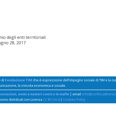
o degli enti territoriali
ugno 28, 2017
o di
Fondazione TIM
che è espressione dell'impegno sociale di TIM e la c
unicazione, la crescita economica e sociale.
sociazioni, nomi e numeri contro le mafie
| email:
info@confiscatibene.i
 sono distribuiti con Licenza
CC BY-SA 4
|
Cookies Policy