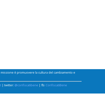
ui missione è promuovere la cultura del cambiamento e
t
| twitter:
@confiscatibene
| fb:
ConfiscatiBene