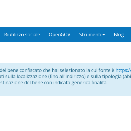
Riutilizzo sociale
OpenGOV
Strumenti
Blog
o del bene confiscato che hai selezionato la cui fonte è
https:/
i sulla localizzazione (fino all'indirizzo) e sulla tipologia (abit
estinazione del bene con indicata generica finalità.