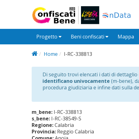
Salta al contenuto principale
Progetto
Beni confiscati
Mappa
Home
I-RC-338813
Di seguito trovi elencati i dati di dettagli
identificano univocamente
(m-bene), dat
procedura giudiziaria e infine dati sulla d
m_bene:
I-RC-338813
s_bene:
I-RC-38549-S
Regione:
Calabria
Provincia:
Reggio Calabria
Comune:
Anoia