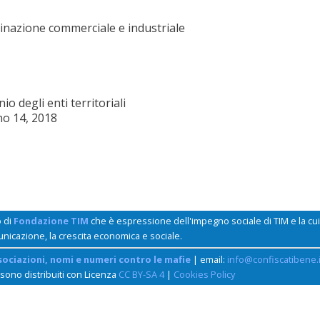
inazione commerciale e industriale
o degli enti territoriali
no 14, 2018
o di
Fondazione TIM
che è espressione dell'impegno sociale di TIM e la c
unicazione, la crescita economica e sociale.
sociazioni, nomi e numeri contro le mafie
| email:
info@confiscatibene.i
 sono distribuiti con Licenza
CC BY-SA 4
|
Cookies Policy