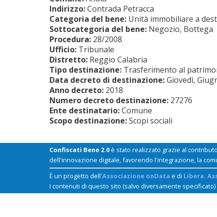
Indirizzo:
Contrada Petracca
Categoria del bene:
Unità immobiliare a dest
Sottocategoria del bene:
Negozio, Bottega
Procedura:
28/2008
Ufficio:
Tribunale
Distretto:
Reggio Calabria
Tipo destinazione:
Trasferimento al patrimoni
Data decreto di destinazione:
Giovedì, Giug
Anno decreto:
2018
Numero decreto destinazione:
27276
Ente destinatario:
Comune
Scopo destinazione:
Scopi sociali
Confiscati Bene 2.0
è stato realizzato grazie al contribut
dell'innovazione digitale, favorendo l'integrazione, la com
È un progetto dell'
Associazione onData
e di
Libera. As
I contenuti di questo sito (salvo diversamente specificato)