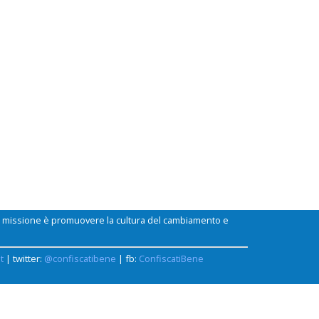
ui missione è promuovere la cultura del cambiamento e
t
| twitter:
@confiscatibene
| fb:
ConfiscatiBene