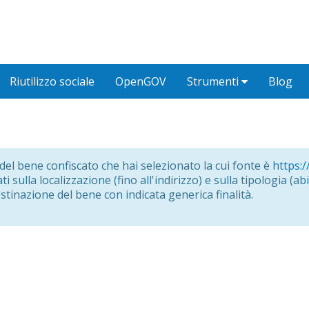
Riutilizzo sociale
OpenGOV
Strumenti
Blog
o del bene confiscato che hai selezionato la cui fonte è
https:/
i sulla localizzazione (fino all'indirizzo) e sulla tipologia (abit
estinazione del bene con indicata generica finalità.