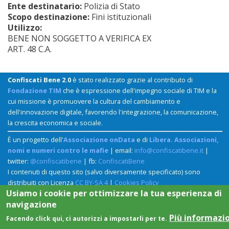
Ente destinatario:
Polizia di Stato
Scopo destinazione:
Fini istituzionali
Utilizzo:
BENE NON SOGGETTO A VERIFICA EX
ART. 48 C.A.
Confiscati Bene 2.0
è stato realizzato grazie al contributo di
Fondazione TIM
che è espressione dell'impegno sociale di TIM e la
cui missione è promuovere la cultura del cambiamento e
dell'innovazione digitale, favorendo l'integrazione, la comunicazione,
la crescita economica e sociale.
È un progetto dell'
Associazione onData
e di
Libera. Associazioni,
nomi e numeri contro le mafie
| email:
info@confiscatibene.it
|
twitter:
@confiscatibene
| fb:
ConfiscatiBene
I contenuti di questo sito (salvo diversamente specificato) sono
distribuiti con Licenza
CC BY-SA 4
|
Cookies Policy
Usiamo i cookie per ottimizzare la tua esperienza di
navigazione
Più informazi
Facendo click qui, ci autorizzi a impostarli per te.