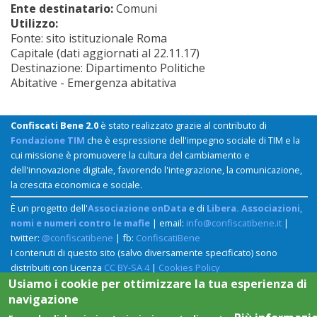
Ente destinatario:
Comuni
Utilizzo:
Fonte: sito istituzionale Roma
Capitale (dati aggiornati al 22.11.17)
Destinazione: Dipartimento Politiche
Abitative - Emergenza abitativa
Confiscati Bene 2.0
è stato realizzato grazie al contributo di
Fondazione TIM
che è espressione dell'impegno sociale di TIM e la
cui missione è promuovere la cultura del cambiamento e
dell'innovazione digitale, favorendo l'integrazione, la comunicazione,
la crescita economica e sociale.
È un progetto dell'
Associazione onData
e di
Libera. Associazioni,
nomi e numeri contro le mafie
| email:
info@confiscatibene.it
|
twitter:
@confiscatibene
| fb:
ConfiscatiBene
I contenuti di questo sito (salvo diversamente specificato) sono
distribuiti con Licenza
CC BY-SA 4
|
Cookies Policy
Usiamo i cookie per ottimizzare la tua esperienza di
navigazione