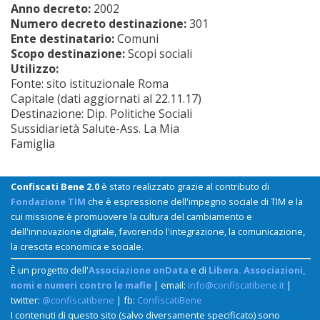
Anno decreto:
2002
Numero decreto destinazione:
301
Ente destinatario:
Comuni
Scopo destinazione:
Scopi sociali
Utilizzo:
Fonte: sito istituzionale Roma
Capitale (dati aggiornati al 22.11.17)
Destinazione: Dip. Politiche Sociali
Sussidiarietà Salute-Ass. La Mia
Famiglia
Confiscati Bene 2.0
è stato realizzato grazie al contributo di
Fondazione TIM
che è espressione dell'impegno sociale di TIM e la
cui missione è promuovere la cultura del cambiamento e
dell'innovazione digitale, favorendo l'integrazione, la comunicazione,
la crescita economica e sociale.
È un progetto dell'
Associazione onData
e di
Libera. Associazioni,
nomi e numeri contro le mafie
| email:
info@confiscatibene.it
|
twitter:
@confiscatibene
| fb:
ConfiscatiBene
I contenuti di questo sito (salvo diversamente specificato) sono