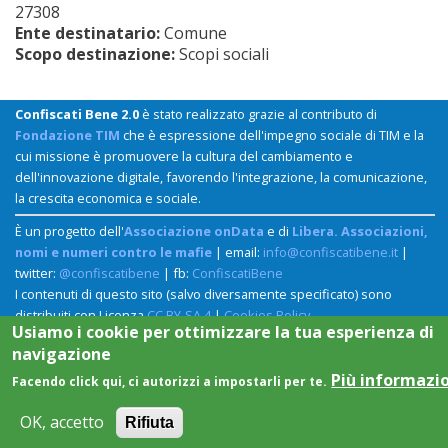
27308
Ente destinatario:
Comune
Scopo destinazione:
Scopi sociali
Confiscati Bene 2.0
è stato realizzato grazie al contributo di
Fondazione TIM
che è espressione dell'impegno sociale di TIM e la
cui missione è promuovere la cultura del cambiamento e
dell'innovazione digitale, favorendo l'integrazione, la comunicazione,
la crescita economica e sociale.
È un progetto dell'
Associazione onData
e di
Libera. Associazioni,
nomi e numeri contro le mafie
| email:
info@confiscatibene.it
|
twitter:
@confiscatibene
| fb:
ConfiscatiBene
I contenuti di questo sito (salvo diversamente specificato) sono
distribuiti con Licenza
CC BY-SA 4
|
Cookies Policy
Usiamo i cookie per ottimizzare la tua esperienza di
navigazione
Più informazi
Facendo click qui, ci autorizzi a impostarli per te.
OK, accetto
Rifiuta