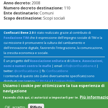
Anno decreto:
2008
Numero decreto destinazione:
110
Ente destinatario:
Comuni
Scopo destinazione:
Scopi sociali
Confiscati Bene 2.0
è stato realizzato grazie al contributo di
Fondazione TIM
che è espressione dell'impegno sociale di TIM e la
cui missione è promuovere la cultura del cambiamento e
dell'innovazione digitale, favorendo l'integrazione, la comunicazione,
la crescita economica e sociale.
È un progetto dell'
Associazione onData
e di
Libera. Associazioni,
nomi e numeri contro le mafie
| email:
info@confiscatibene.it
|
twitter:
@confiscatibene
| fb:
ConfiscatiBene
I contenuti di questo sito (salvo diversamente specificato) sono
distribuiti con Licenza
CC BY-SA 4
|
Cookies Policy
Usiamo i cookie per ottimizzare la tua esperienza di
navigazione
Più informazi
Facendo click qui, ci autorizzi a impostarli per te.
OK, accetto
Rifiuta