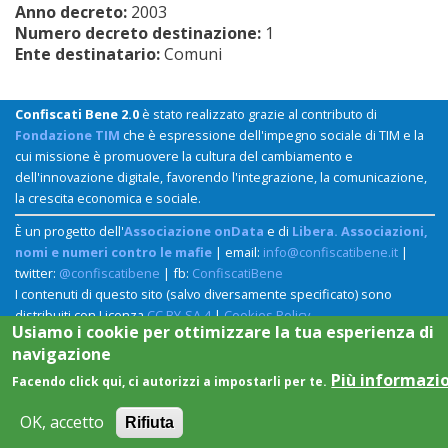
Anno decreto:
2003
Numero decreto destinazione:
1
Ente destinatario:
Comuni
Confiscati Bene 2.0
è stato realizzato grazie al contributo di
Fondazione TIM
che è espressione dell'impegno sociale di TIM e la
cui missione è promuovere la cultura del cambiamento e
dell'innovazione digitale, favorendo l'integrazione, la comunicazione,
la crescita economica e sociale.
È un progetto dell'
Associazione onData
e di
Libera. Associazioni,
nomi e numeri contro le mafie
| email:
info@confiscatibene.it
|
twitter:
@confiscatibene
| fb:
ConfiscatiBene
I contenuti di questo sito (salvo diversamente specificato) sono
distribuiti con Licenza
CC BY-SA 4
|
Cookies Policy
Usiamo i cookie per ottimizzare la tua esperienza di
navigazione
Più informazi
Facendo click qui, ci autorizzi a impostarli per te.
OK, accetto
Rifiuta