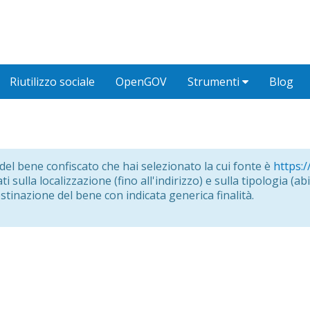
Riutilizzo sociale
OpenGOV
Strumenti
Blog
o del bene confiscato che hai selezionato la cui fonte è
https:/
i sulla localizzazione (fino all'indirizzo) e sulla tipologia (abit
estinazione del bene con indicata generica finalità.