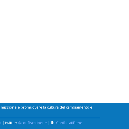
ui missione è promuovere la cultura del cambiamento e
t
| twitter:
@confiscatibene
| fb:
ConfiscatiBene