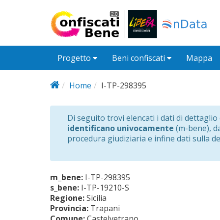
Salta al contenuto principale
Progetto
Beni confiscati
Mappa
Home
I-TP-298395
Di seguito trovi elencati i dati di dettagli
identificano univocamente
(m-bene), dat
procedura giudiziaria e infine dati sulla d
m_bene:
I-TP-298395
s_bene:
I-TP-19210-S
Regione:
Sicilia
Provincia:
Trapani
Comune:
Castelvetrano