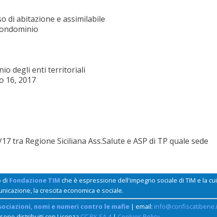
o di abitazione e assimilabile
condominio
o degli enti territoriali
o 16, 2017
17 tra Regione Siciliana Ass.Salute e ASP di TP quale sede
o di
Fondazione TIM
che è espressione dell'impegno sociale di TIM e la c
unicazione, la crescita economica e sociale.
sociazioni, nomi e numeri contro le mafie
| email:
info@confiscatibene.i
 sono distribuiti con Licenza
CC BY-SA 4
|
Cookies Policy