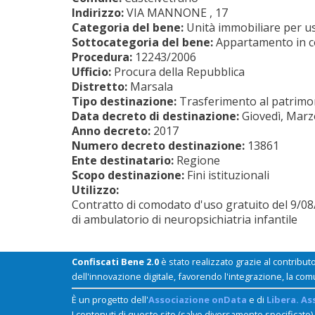
Indirizzo:
VIA MANNONE , 17
Categoria del bene:
Unità immobiliare per us
Sottocategoria del bene:
Appartamento in 
Procedura:
12243/2006
Ufficio:
Procura della Repubblica
Distretto:
Marsala
Tipo destinazione:
Trasferimento al patrimoni
Data decreto di destinazione:
Giovedì, Marz
Anno decreto:
2017
Numero decreto destinazione:
13861
Ente destinatario:
Regione
Scopo destinazione:
Fini istituzionali
Utilizzo:
Contratto di comodato d'uso gratuito del 9/08/
di ambulatorio di neuropsichiatria infantile
Confiscati Bene 2.0
è stato realizzato grazie al contribut
dell'innovazione digitale, favorendo l'integrazione, la com
È un progetto dell'
Associazione onData
e di
Libera. As
I contenuti di questo sito (salvo diversamente specificato)