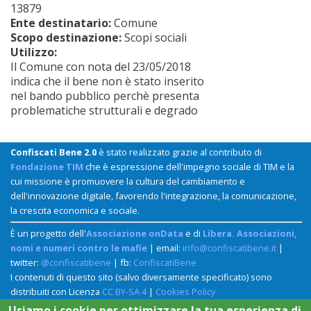
13879
Ente destinatario:
Comune
Scopo destinazione:
Scopi sociali
Utilizzo:
Il Comune con nota del 23/05/2018
indica che il bene non è stato inserito
nel bando pubblico perchè presenta
problematiche strutturali e degrado
Confiscati Bene 2.0
è stato realizzato grazie al contributo di
Fondazione TIM
che è espressione dell'impegno sociale di TIM e la
cui missione è promuovere la cultura del cambiamento e
dell'innovazione digitale, favorendo l'integrazione, la comunicazione,
la crescita economica e sociale.
È un progetto dell'
Associazione onData
e di
Libera. Associazioni,
nomi e numeri contro le mafie
| email:
info@confiscatibene.it
|
twitter:
@confiscatibene
| fb:
ConfiscatiBene
I contenuti di questo sito (salvo diversamente specificato) sono
distribuiti con Licenza
CC BY-SA 4
|
Cookies Policy
Usiamo i cookie per ottimizzare la tua esperienza di