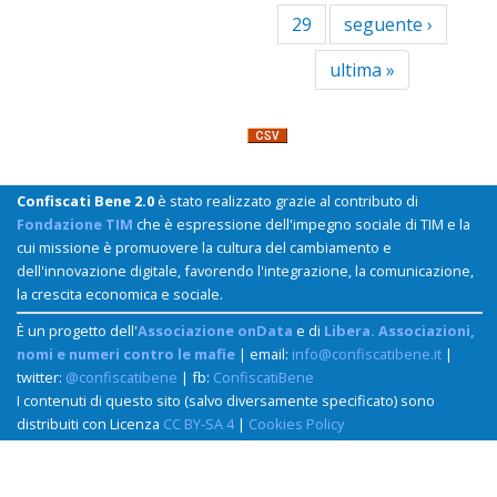
29
seguente ›
ultima »
Confiscati Bene 2.0
è stato realizzato grazie al contributo di
Fondazione TIM
che è espressione dell'impegno sociale di TIM e la
cui missione è promuovere la cultura del cambiamento e
dell'innovazione digitale, favorendo l'integrazione, la comunicazione,
la crescita economica e sociale.
È un progetto dell'
Associazione onData
e di
Libera. Associazioni,
nomi e numeri contro le mafie
| email:
info@confiscatibene.it
|
twitter:
@confiscatibene
| fb:
ConfiscatiBene
I contenuti di questo sito (salvo diversamente specificato) sono
distribuiti con Licenza
CC BY-SA 4
|
Cookies Policy