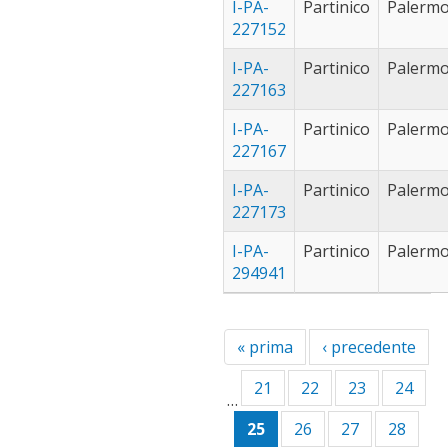
I-PA-
Partinico
Palerm
227152
I-PA-
Partinico
Palerm
227163
I-PA-
Partinico
Palerm
227167
I-PA-
Partinico
Palerm
227173
I-PA-
Partinico
Palerm
294941
« prima
‹ precedente
21
22
23
24
…
25
26
27
28