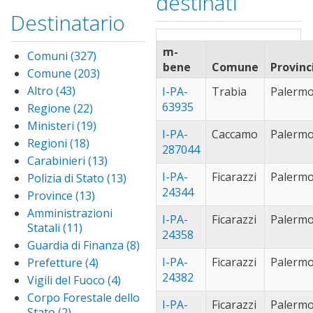
destinati
cam
filter
capaci (9)
Apply
Destinatario
di 
capaci
carini (12)
Apply
filt
filter
carini
cerda (1)
Apply
m-
filter
Comuni (327)
Apply
cerda
cinisi (4)
Apply
bene
Comune
Provinc
Comuni
filter
Comune (203)
Apply
cinisi
corleone (11)
Ap
filter
Comune
filter
Altro (43)
Apply Altro
co
I-PA-
Trabia
Palerm
ficarazzi (4)
Appl
filter
filter
filt
63935
Regione (22)
Apply
ficar
misilmeri (5)
App
Regione
filter
Ministeri (19)
Apply
misi
monreale
I-PA-
Caccamo
Palerm
filter
Ministeri
filte
Regioni (18)
Apply
(34)
Apply
287044
filter
Regioni
monreale
Carabinieri (13)
Apply
palermo
filter
filter
Carabinieri
(451)
Apply
I-PA-
Ficarazzi
Palerm
Polizia di Stato (13)
Apply
filter
palermo
24344
Polizia
partinico (26)
Ap
Province (13)
Apply
filter
di
par
Province
polizzi
Amministrazioni
I-PA-
Ficarazzi
Palerm
Stato
filt
filter
generosa (1)
App
Statali (11)
Apply
24358
filter
pol
Amministrazioni
prizzi (4)
Apply
Guardia di Finanza (8)
Apply
gen
Statali filter
prizzi
Guardia
san cipirello
I-PA-
Ficarazzi
Palerm
Prefetture (4)
Apply
filt
filter
di
(2)
Apply san
Prefetture
24382
Vigili del Fuoco (4)
Apply
Finanza
cipirello filter
filter
san giuseppe
Vigili
Corpo Forestale dello
filter
I-PA-
Ficarazzi
Palerm
jato (4)
Apply
del
Stato (2)
Apply Corpo