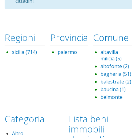
cittadini.
Regioni
Provincia
Comune
sicilia (714)
Apply sicilia filter
palermo
Remove palermo filter
altavilla
milicia (5)
Apply
altavill
altofonte (2)
App
milicia
alt
bagheria (51)
Ap
filter
filte
ba
balestrate (2)
Ap
fil
ba
baucina (1)
Appl
fil
bauc
belmonte
filter
mezzagno (8)
Ap
be
borgetto (6)
App
Categoria
Lista beni
me
bor
caccamo (12)
App
fil
filte
cac
immobili
campofelice
filt
di roccella (1)
App
Altro
Remove Altro