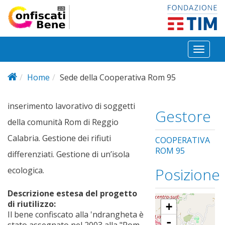
Salta al contenuto principale
Toggl
naviga
Home
Sede della Cooperativa Rom 95
inserimento lavorativo di soggetti
Gestore
della comunità Rom di Reggio
Calabria. Gestione dei rifiuti
COOPERATIVA
ROM 95
differenziati. Gestione di un’isola
Posizione
ecologica.
Descrizione estesa del progetto
di riutilizzo:
+
Il bene confiscato alla 'ndrangheta è
-
stato assegnato nel 2003 alla "Rom