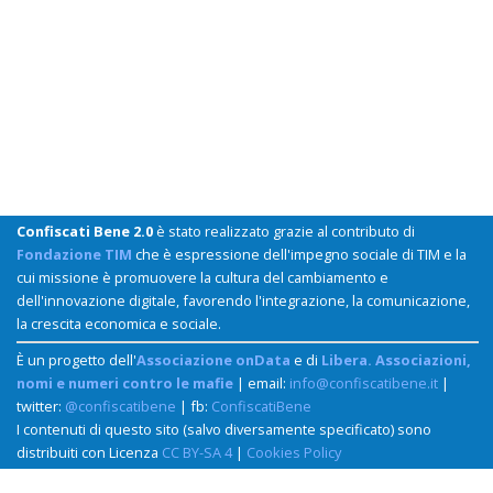
Confiscati Bene 2.0
è stato realizzato grazie al contributo di
Fondazione TIM
che è espressione dell'impegno sociale di TIM e la
cui missione è promuovere la cultura del cambiamento e
dell'innovazione digitale, favorendo l'integrazione, la comunicazione,
la crescita economica e sociale.
È un progetto dell'
Associazione onData
e di
Libera. Associazioni,
nomi e numeri contro le mafie
| email:
info@confiscatibene.it
|
twitter:
@confiscatibene
| fb:
ConfiscatiBene
I contenuti di questo sito (salvo diversamente specificato) sono
distribuiti con Licenza
CC BY-SA 4
|
Cookies Policy