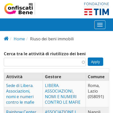
Salta al contenuto principale
Toggl
naviga
Home
Riuso dei beni immobili
Cerca tra le attività di riutilizzo dei beni
Attività
Gestore
Comune
Sede di Libera.
LIBERA.
Roma,
Associazioni,
ASSOCIAZIONI,
Lazio
nomi e numeri
NOMI E NUMERI
(058091)
contro le mafie
CONTRO LE MAFIE
Rainbow Center
ASSOCIAZIONE I
Napoli,