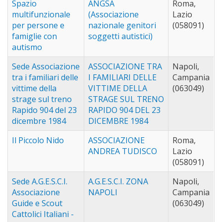
Spazio
ANGSA
Roma,
multifunzionale
(Associazione
Lazio
per persone e
nazionale genitori
(058091)
famiglie con
soggetti autistici)
autismo
Sede Associazione
ASSOCIAZIONE TRA
Napoli,
tra i familiari delle
I FAMILIARI DELLE
Campania
vittime della
VITTIME DELLA
(063049)
strage sul treno
STRAGE SUL TRENO
Rapido 904 del 23
RAPIDO 904 DEL 23
dicembre 1984
DICEMBRE 1984
Il Piccolo Nido
ASSOCIAZIONE
Roma,
ANDREA TUDISCO
Lazio
(058091)
Sede A.G.E.S.C.I.
A.G.E.S.C.I. ZONA
Napoli,
Associazione
NAPOLI
Campania
Guide e Scout
(063049)
Cattolici Italiani -