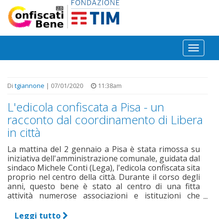
Salta al contenuto principale
Toggl
naviga
Di
tgiannone
| 07/01/2020
11:38am
L'edicola confiscata a Pisa - un
racconto dal coordinamento di Libera
in città
La mattina del 2 gennaio a Pisa è stata rimossa su
iniziativa dell'amministrazione comunale, guidata dal
sindaco Michele Conti (Lega), l'edicola confiscata sita
proprio nel centro della città. Durante il corso degli
anni, questo bene è stato al centro di una fitta
attività numerose associazioni e istituzioni che
hanno lavorato per renderlo un presidio culturale
che fosse in grado di rappresentare un monito sulla
Leggi tutto